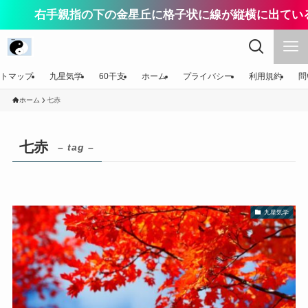
右手親指の下の金星丘に格子状に線が縦横に出ている
トマップ
九星気学
60干支
ホーム
プライバシー
利用規約
問
ホーム
七赤
七赤
– tag –
九星気学