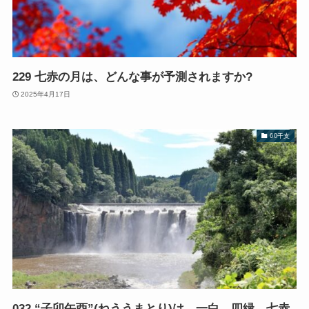
229 七赤の月は、どんな事が予測されますか?
2025年4月17日
60干支
032 “子卯午酉”(ねううまとり)は、一白、四緑、七赤