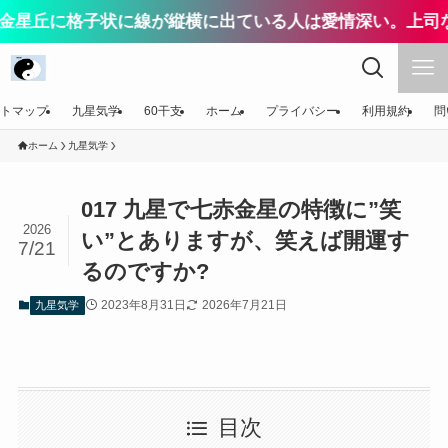
に格子状に線が縦横に出ている人は愛情深い。上司なら配慮
トマップ
九星気学
60干支
ホーム
プライバシー
利用規約
問
ホーム
九星気学
017 九星で七赤金星の特徴に”笑
2026
い”とありますが、笑えば開運す
7/21
るのですか?
2023年8月31日
2026年7月21日
九星気学
目次