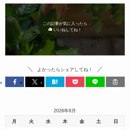
この記事が気に入ったら
いいねしてね！
よかったらシェアしてね！
2026年8月
月
火
水
木
金
土
日