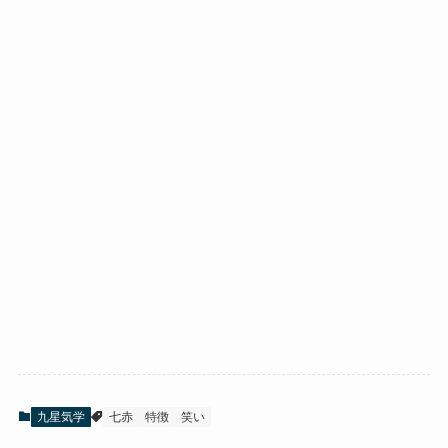
九星気学
七赤
特徴
笑い