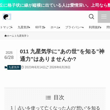
状に線が縦横に出ている人は愛情深い。上司なら配慮が上
トマップ
九星気学
60干支
ホーム
プライバシー
利用規約
問
ホーム
九星気学
011 九星気学に”あの世”を知る”神
2026
6/28
通力”はありませんか?
2023年8月14日
2026年6月28日
九星気学
目次
占いを使って亡くなった人の”想い”を知る