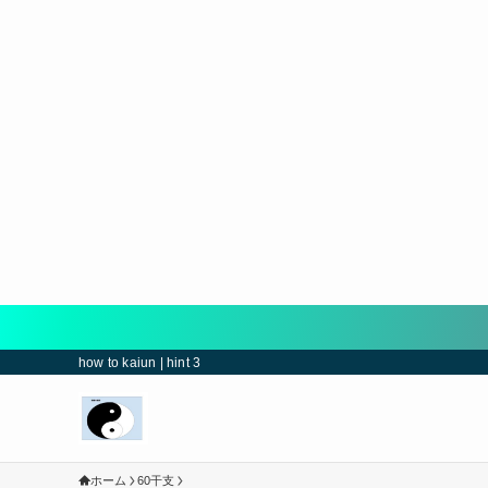
how to kaiun | hint 3
ホーム
60干支