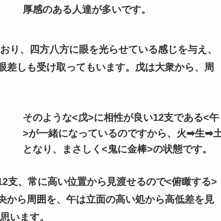
厚感のある人達が多いです。
おり、四方八方に眼を光らせている感じを与え、
の眼差しも受け取ってもいます。戊は大衆から、周
そのような<戊>に相性が良い12支である<午
>が一緒になっているのですから、火➡生➡
となり、まさしく<鬼に金棒>の状態です。
12支、常に高い位置から見渡せるので<俯瞰する>
中央から周囲を、午は立面の高い処から高低差を見
思います。