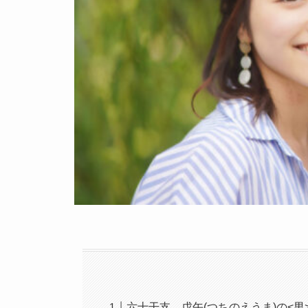
六十干支、戊午(つちのえうま)の<