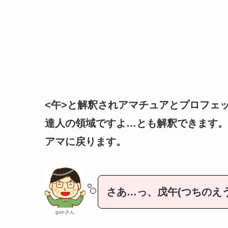
<午>と解釈されアマチュアとプロフェ
達人の領域ですよ…とも解釈できます。
アマに戻ります。
さあ…っ、戊午(つちのえう
gonさん