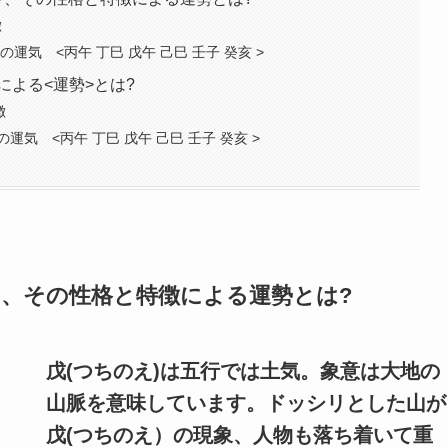
徴
の運気 <丙午 丁巳 戊午 己巳 壬子 癸亥 >
による<運勢>とは?
徴
運気 <丙午 丁巳 戊午 己巳 壬子 癸亥 >
>、その性格と特徴による運勢とは?
戊(つちのえ)は五行では土気。象意は大地の
山脈を意味しています。ドッシリとした山が
戊(つちのえ）の現象、人物も落ち着いて重