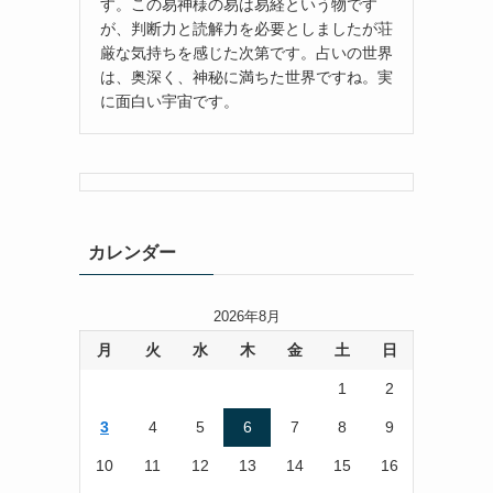
す。この易神様の易は易経という物です
が、判断力と読解力を必要としましたが荘
厳な気持ちを感じた次第です。占いの世界
は、奥深く、神秘に満ちた世界ですね。実
に面白い宇宙です。
カレンダー
2026年8月
月
火
水
木
金
土
日
1
2
3
4
5
6
7
8
9
10
11
12
13
14
15
16