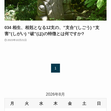
034 相生、相剋となる12支の、”支合”(しごう) “支
害”(しがい) “破”(は)の特徴とは何ですか?
2023年10月21日
1
2026年8月
月
火
水
木
金
土
日