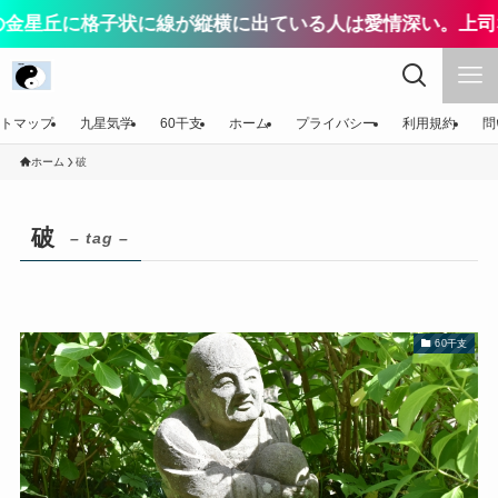
金星丘に格子状に線が縦横に出ている人は愛情深い。上司
トマップ
九星気学
60干支
ホーム
プライバシー
利用規約
問
ホーム
破
破
– tag –
60干支