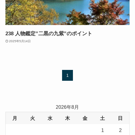
238 人物鑑定”二黒の九紫”のポイント
2025年5月14日
1
2026年8月
月
火
水
木
金
土
日
1
2