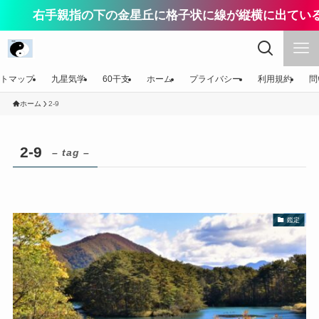
右手親指の下の金星丘に格子状に線が縦横に出ている
トマップ
九星気学
60干支
ホーム
プライバシー
利用規約
問
ホーム
2-9
2-9
– tag –
鑑定