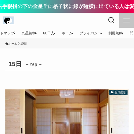
手親指の下の金星丘に格子状に線が縦横に出ている人は愛
トマップ
九星気学
60干支
ホーム
プライバシー
利用規約
問
ホーム
15日
15日
– tag –
生日鑑定