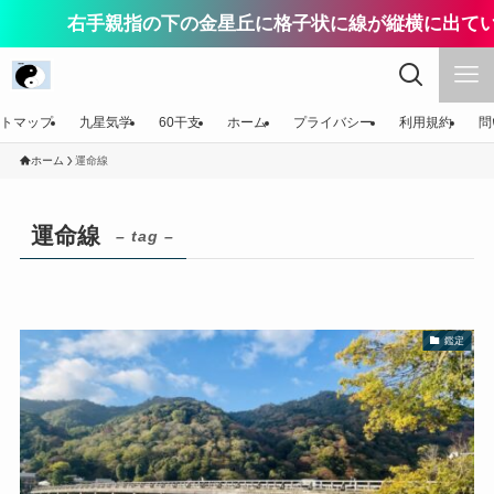
右手親指の下の金星丘に格子状に線が縦横に出てい
トマップ
九星気学
60干支
ホーム
プライバシー
利用規約
問
ホーム
運命線
運命線
– tag –
鑑定