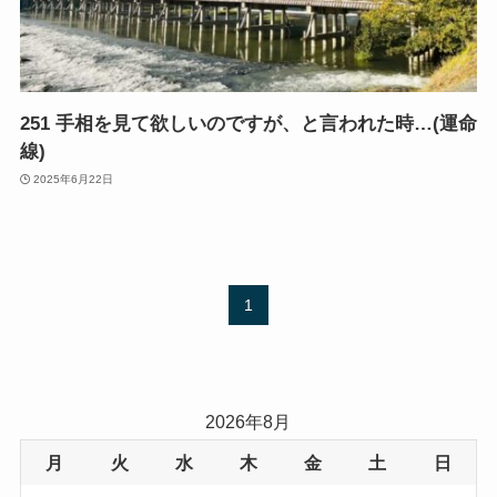
251 手相を見て欲しいのですが、と言われた時…(運命
線)
2025年6月22日
1
2026年8月
月
火
水
木
金
土
日