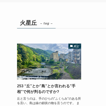
火星丘
– tag –
鑑定
253 “丘”とか”島”とか言われる”手
相”で何が判るのですか?
丘と言うのは、手のひらの"ふくらみ"のある所
を言い、島は線の鎖状の物を言うのです。 ま