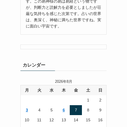
す。この易神様の易は易経という物です
が、判断力と読解力を必要としましたが荘
厳な気持ちを感じた次第です。占いの世界
は、奥深く、神秘に満ちた世界ですね。実
に面白い宇宙です。
カレンダー
2026年8月
月
火
水
木
金
土
日
1
2
3
4
5
6
7
8
9
10
11
12
13
14
15
16