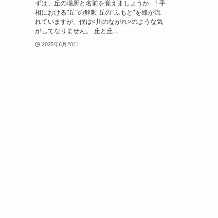
ずは、丘の場所と名前を覚えましょうか…! 手
相における"丘"の解釈 丘の"ふもと"を線が流
れていますが、僕は<川のながれ>のような気
がしてなりません。 丘と丘...
2025年6月28日