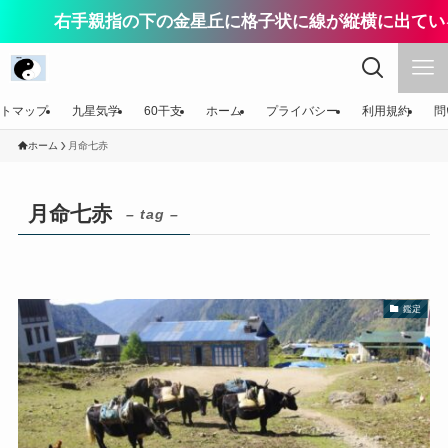
右手親指の下の金星丘に格子状に線が縦横に出ている
トマップ
九星気学
60干支
ホーム
プライバシー
利用規約
問
ホーム
月命七赤
月命七赤
– tag –
鑑定