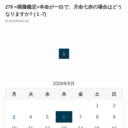
279 <模擬鑑定>本命が一白で、月命七赤の場合はどう
なりますか? (１-7)
2025年9月14日
1
2026年8月
月
火
水
木
金
土
日
1
2
3
4
5
6
7
8
9