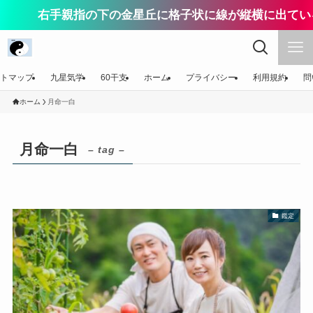
右手親指の下の金星丘に格子状に線が縦横に出ている
トマップ
九星気学
60干支
ホーム
プライバシー
利用規約
問
ホーム
月命一白
月命一白
– tag –
鑑定