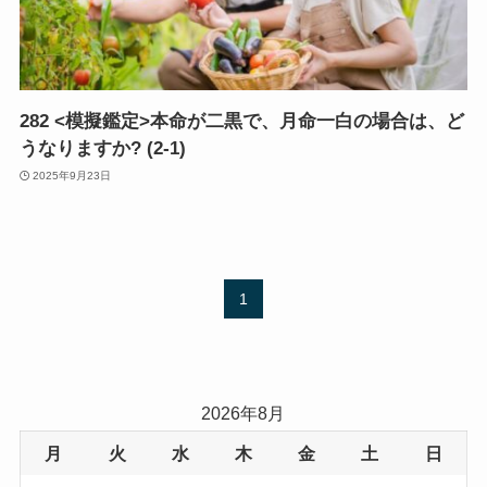
282 <模擬鑑定>本命が二黒で、月命一白の場合は、ど
うなりますか? (2-1)
2025年9月23日
1
2026年8月
月
火
水
木
金
土
日