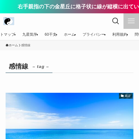
右手親指の下の金星丘に格子状に線が縦横に出てい
トマップ
九星気学
60干支
ホーム
プライバシー
利用規約
問
ホーム
感情線
感情線
– tag –
鑑定