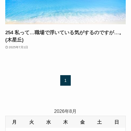
254 私って…職場で浮いている気がするのですが…。
(木星丘)
2025年7月1日
1
2026年8月
月
火
水
木
金
土
日