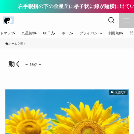
右手親指の下の金星丘に格子状に線が縦横に出てい
トマップ
九星気学
60干支
ホーム
プライバシー
利用規約
問
ホーム
動く
動く
– tag –
九星気学