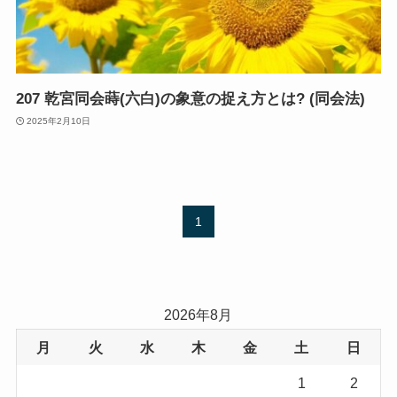
207 乾宮同会蒔(六白)の象意の捉え方とは? (同会法)
2025年2月10日
1
2026年8月
月
火
水
木
金
土
日
1
2