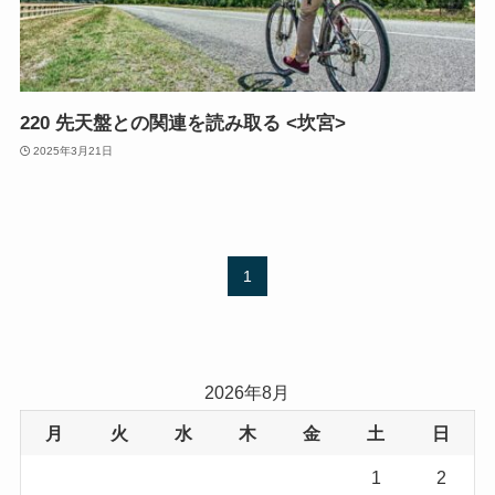
220 先天盤との関連を読み取る <坎宮>
2025年3月21日
1
2026年8月
月
火
水
木
金
土
日
1
2