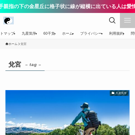
手親指の下の金星丘に格子状に線が縦横に出ている人は愛情
トマップ
九星気学
60干支
ホーム
プライバシー
利用規約
問
ホーム
兌宮
兌宮
– tag –
九星気学