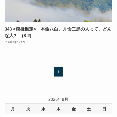
343 <模擬鑑定> 本命八白、月命二黒の人って、どん
な人? (8-2)
2026年6月17日
1
2026年8月
月
火
水
木
金
土
日