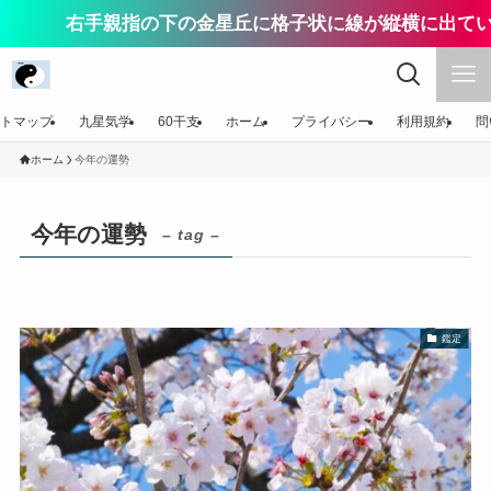
右手親指の下の金星丘に格子状に線が縦横に出てい
トマップ
九星気学
60干支
ホーム
プライバシー
利用規約
問
ホーム
今年の運勢
今年の運勢
– tag –
鑑定