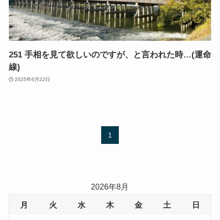
251 手相を見て欲しいのですが、と言われた時…(運命
線)
2025年6月22日
1
2026年8月
月
火
水
木
金
土
日