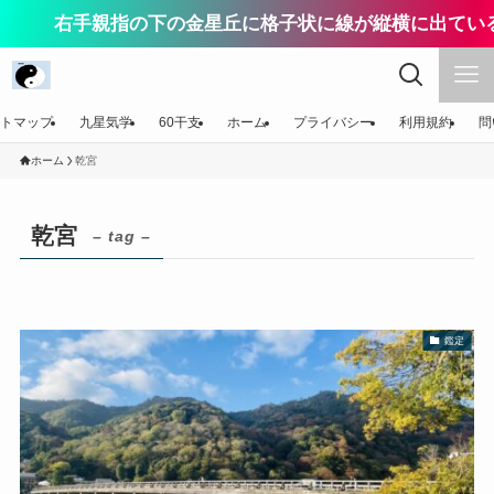
右手親指の下の金星丘に格子状に線が縦横に出ている
トマップ
九星気学
60干支
ホーム
プライバシー
利用規約
問
ホーム
乾宮
乾宮
– tag –
鑑定