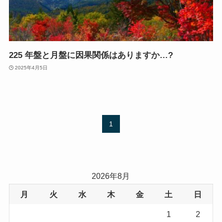
225 年盤と月盤に因果関係はありますか…?
2025年4月5日
1
2026年8月
月
火
水
木
金
土
日
1
2