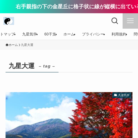
右手親指の下の金星丘に格子状に線が縦横に出ている
トマップ
九星気学
60干支
ホーム
プライバシー
利用規約
問
ホーム
九星大運
九星大運
– tag –
九星気学