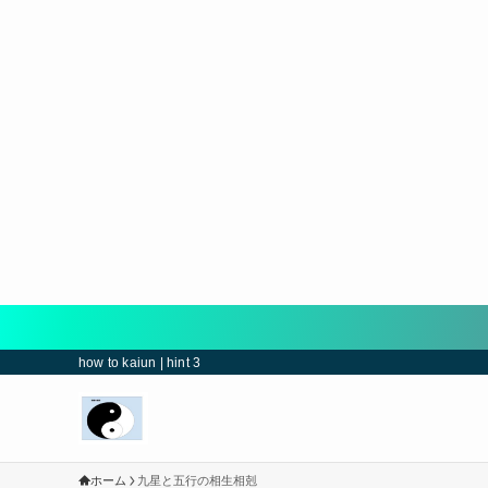
how to kaiun | hint 3
ホーム
九星と五行の相生相剋