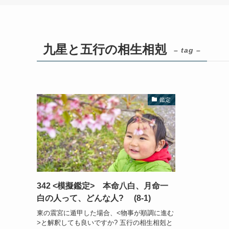
九星と五行の相生相剋
– tag –
鑑定
342 <模擬鑑定> 本命八白、月命一
白の人って、どんな人? (8-1)
東の震宮に遁甲した場合、<物事が順調に進む
>と解釈しても良いですか? 五行の相生相剋と