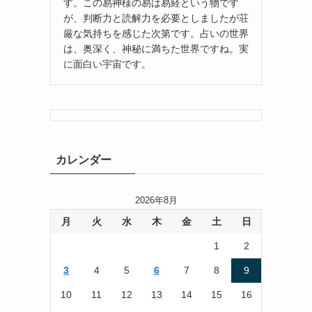
す。この易神様の易は易経という物です
が、判断力と読解力を必要としましたが荘
厳な気持ちを感じた次第です。占いの世界
は、奥深く、神秘に満ちた世界ですね。実
に面白い宇宙です。
カレンダー
2026年8月
月
火
水
木
金
土
日
1
2
3
4
5
6
7
8
9
10
11
12
13
14
15
16