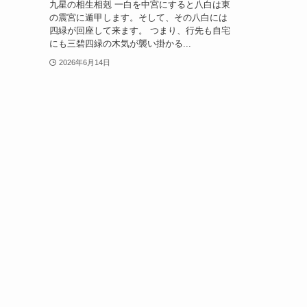
九星の相生相剋 一白を中宮にすると八白は東
の震宮に遁甲します。そして、その八白には
四緑が回座して来ます。 つまり、行先も自宅
にも三碧四緑の木気が襲い掛かる...
2026年6月14日