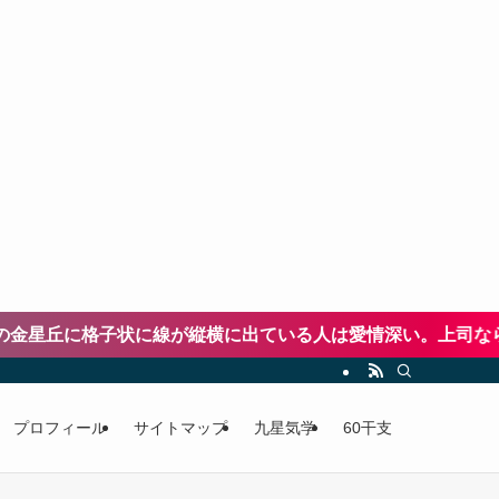
星丘に格子状に線が縦横に出ている人は愛情深い。上司なら配
プロフィール
サイトマップ
九星気学
60干支