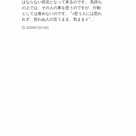
はならない状況となって来るのです。 気持ち
の上では、その人の事を思うのですが、行動
としては進めないのです。 "♪想う人には思わ
れず、想わぬ人の言うまま、気まま♬"...
2026年3月14日