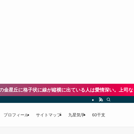
星丘に格子状に線が縦横に出ている人は愛情深い。上司なら配
プロフィール
サイトマップ
九星気学
60干支