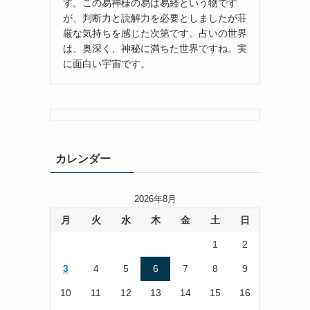
す。この易神様の易は易経という物です
が、判断力と読解力を必要としましたが荘
厳な気持ちを感じた次第です。占いの世界
は、奥深く、神秘に満ちた世界ですね。実
に面白い宇宙です。
カレンダー
2026年8月
月
火
水
木
金
土
日
1
2
3
4
5
6
7
8
9
10
11
12
13
14
15
16