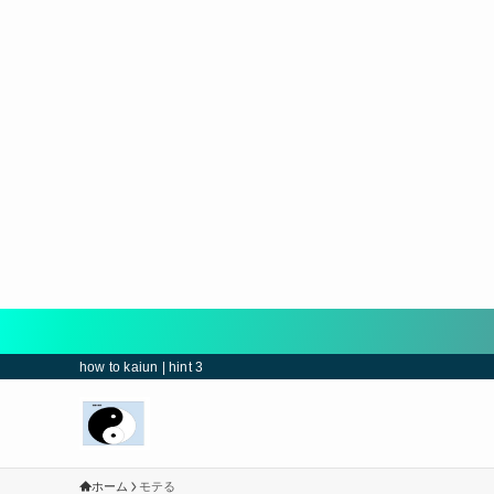
how to kaiun | hint 3
ホーム
モテる