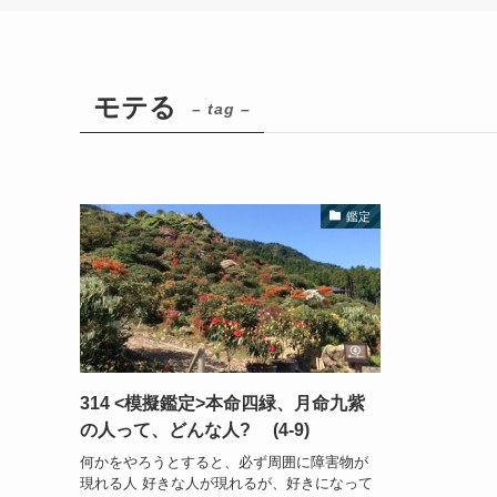
モテる
– tag –
鑑定
314 <模擬鑑定>本命四緑、月命九紫
の人って、どんな人? (4-9)
何かをやろうとすると、必ず周囲に障害物が
現れる人 好きな人が現れるが、好きになって