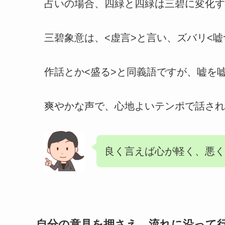
占いの場合、四緑と四緑は三碧に変化す
三碧象意は、<虚言>と言い、ズバリ<嘘
作話とか<盛る>と同義語ですが、嘘を
爽やかな声で、心地よいテンポで話され
良く言えば心が軽く、悪く
自分の意見を押さえ、流れに沿って