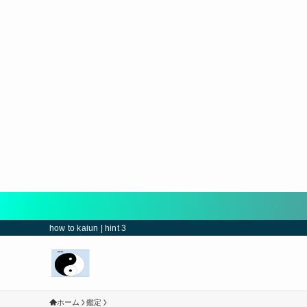
how to kaiun | hint 3
ホーム
鑑定