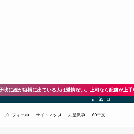
に出ている人は愛情深い。上司なら配慮が上手い、恋人なら思
プロフィール
サイトマップ
九星気学
60干支