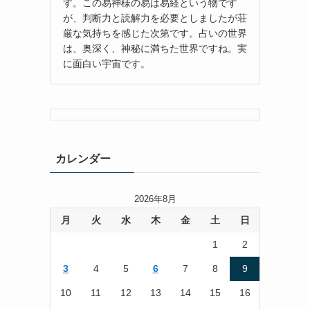
す。この易神様の易は易経という物です
が、判断力と読解力を必要としましたが荘
厳な気持ちを感じた次第です。占いの世界
は、奥深く、神秘に満ちた世界ですね。実
に面白い宇宙です。
カレンダー
2026年8月
月
火
水
木
金
土
日
1
2
3
4
5
6
7
8
9
10
11
12
13
14
15
16