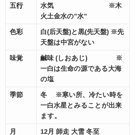
五
行
水気 ※木
火土金水の”水”
色彩
白(后天盤)と黒(先天盤) ※先
天盤は中宮がない
味覚
鹹味 (しおあじ) ※
一白は生命の源である大海
の塩
季節
冬 ※寒い所、冷たい時を
一白水星とみることが出来
ます。
月
12月 師走 大雪 冬至