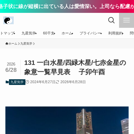
が縦横に出ている人は愛情深い。上司なら配慮が上手い、
トマップ
九星気学
60干支
ホーム
プライバシー
利用規約
問
ホーム
九星気学
131 一白水星/四緑木星/七赤金星の
2026
6/28
象意一覧早見表 子卯午酉
2024年6月27日
2026年6月28日
九星気学