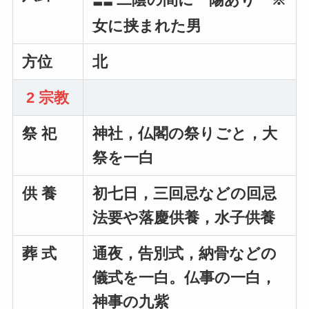
女に挟まれた男
方位
北
2 宗教
祭 祀
神社，仏閣の祭りごと，大
祭を一白
供 養
初七日，三回忌などの回忌
法要や落慶供養，水子供養
葬 式
通夜，告別式，納骨などの
儀式を一白。仏事の一白，
神事の九紫