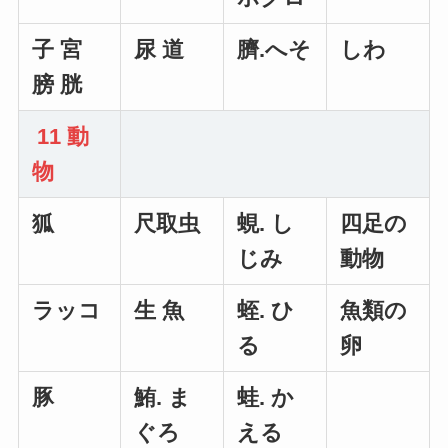
子 宮
尿 道
臍.へそ
しわ
膀 胱
11 動
物
狐
尺取虫
蜆. し
四足の
じみ
動物
ラッコ
生 魚
蛭. ひ
魚類の
る
卵
豚
鮪. ま
蛙. か
ぐろ
える