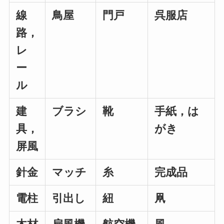
線
鳥屋
門戸
呉服店
路，
レ
ー
ル
建
ブラシ
靴
手紙，は
具，
がき
屏風
針金
マッチ
糸
完成品
電柱
引出し
紐
凧