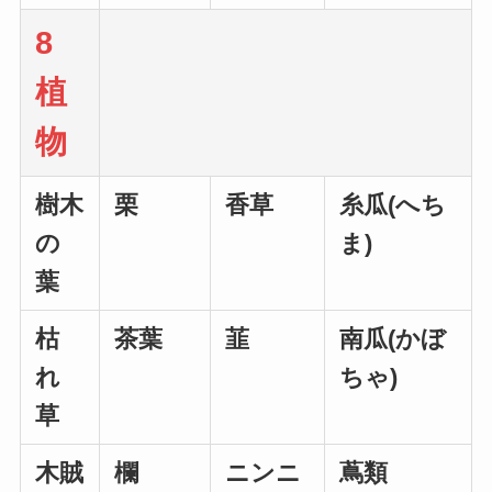
8
植
物
樹木
栗
香草
糸瓜(へち
の
ま)
葉
枯
茶葉
韮
南瓜(かぼ
れ
ちゃ)
草
木賊
欄
ニンニ
蔦類