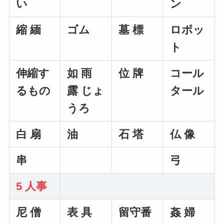
い
ン
縮 緬
ゴム
墓 標
ロボッ
ト
伸縮す
如 雨
位 牌
コール
るもの
露 じょ
タール
うろ
白 扇
油
石 塔
仏 像
串
弓
5 人事
尼 僧
表 具
留守番
姦 婦