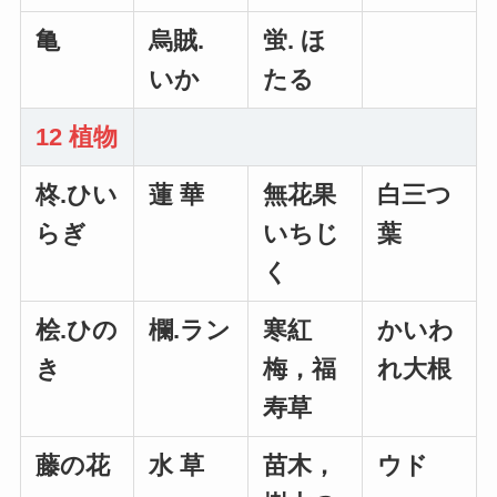
亀
烏賊.
蛍. ほ
いか
たる
12 植物
柊.ひい
蓮 華
無花果
白三つ
らぎ
いちじ
葉
く
桧.ひの
欄.ラン
寒紅
かいわ
き
梅，福
れ大根
寿草
藤の花
水 草
苗木，
ウド