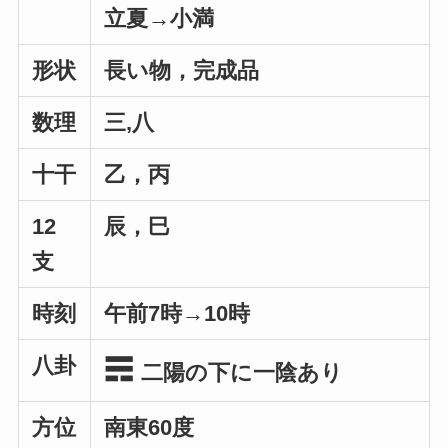
立夏→小満
形状
長い物，完成品
数理
三,八
十干
乙，丙
12
辰，巳
支
時刻
午前7時→10時
八卦
☴
二陽の下に一陰あり
方位
南東60度