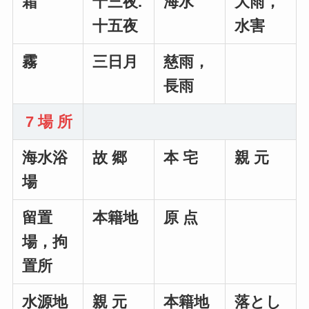
霜
十三夜.
海水
大雨，
十五夜
水害
霧
三日月
慈雨，
長雨
7 場 所
海水浴
故 郷
本 宅
親 元
場
留置
本籍地
原 点
場，拘
置所
水源地
親 元
本籍地
落とし