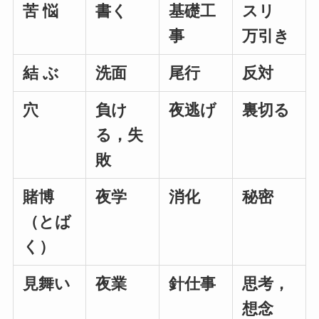
苦 悩
書く
基礎工
スリ
事
万引き
結 ぶ
洗面
尾行
反対
穴
負け
夜逃げ
裏切る
る，失
敗
賭博
夜学
消化
秘密
（とば
く）
見舞い
夜業
針仕事
思考，
想念