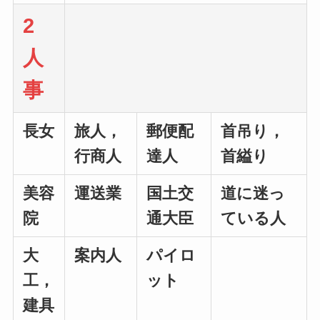
2
人
事
長女
旅人，
郵便配
首吊り，
行商人
達人
首縊り
美容
運送業
国土交
道に迷っ
院
通大臣
ている人
大
案内人
パイロ
工，
ット
建具