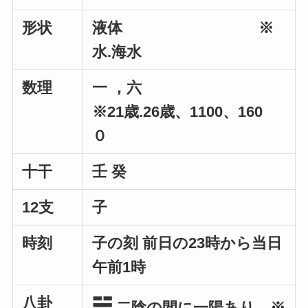
形状
液体 ※
水.海水
数理
一 ，六
※21歳.26歳、1100、160
０
十干
壬 癸
12支
子
時刻
子の刻 前日の23時から当日
午前1時
八卦
☵
二陰の間に一陽あり ※