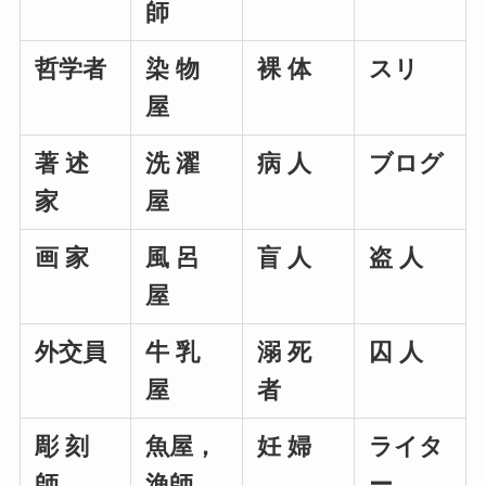
師
哲学者
染 物
裸 体
スリ
屋
著 述
洗 濯
病 人
ブログ
家
屋
画 家
風 呂
盲 人
盗 人
屋
外交員
牛 乳
溺 死
囚 人
屋
者
彫 刻
魚屋，
妊 婦
ライタ
師
漁師
ー