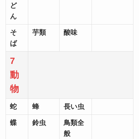
ど
ん
そ
芋類
酸味
ば
7
動
物
蛇
蜂
長い虫
蝶
鈴虫
鳥類全
般