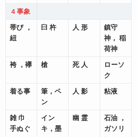
4 事象
帯び ，
臼 杵
人 形
鎮守
紐
神， 稲
荷神
袴 ，襷
槍
死 人
ローソ
ク
着る事
筆，ペ
人 影
粘液
ン
雑 巾
イン
幽 霊
石油 ，
手ぬぐ
キ，墨
ガソリ