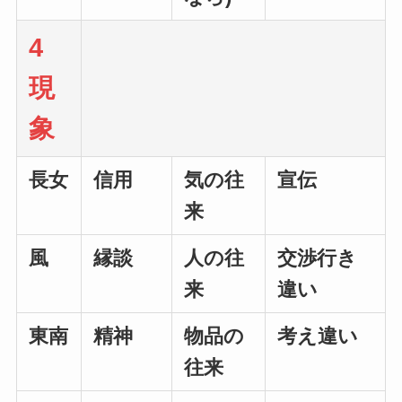
4
現
象
長女
信用
気の往
宣伝
来
風
縁談
人の往
交渉行き
来
違い
東南
精神
物品の
考え違い
往来