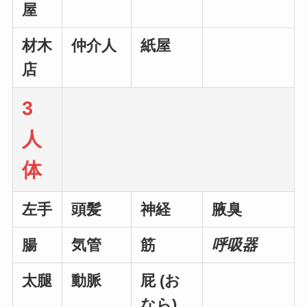
屋
材木
仲介人
紙屋
店
3
人
体
左手
頭髪
神経
腋臭
腸
気管
筋
呼吸器
太腿
動脈
屁 (お
なら)