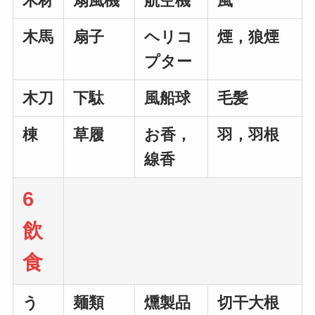
木材
扇風機
航空機
風
木馬
扇子
ヘリコ
煙，狼煙
プター
木刀
下駄
風船球
毛髪
棟
草履
お香，
羽，羽根
線香
6
飲
食
う
麺類
燻製品
切干大根