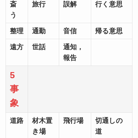
斎
旅行
誤解
行く意思
う
整理
通勤
音信
帰る意思
遠方
世話
通知，
報告
5
事
象
道路
材木置
飛行場
切通しの
き場
道