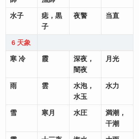
水子
痣，黒
夜警
当直
子
6 天象
寒 冷
霞
深夜，
月光
闇夜
雨
雲
水泡，
水力
水玉
雪
寒月
水圧
満潮，
干潮