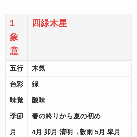
1
四緑木星
象
意
五行
木気
色彩
緑
味覚
酸味
季節
春の終りから夏の初め
月
4月 卯月 清明→穀雨 5月 皐月