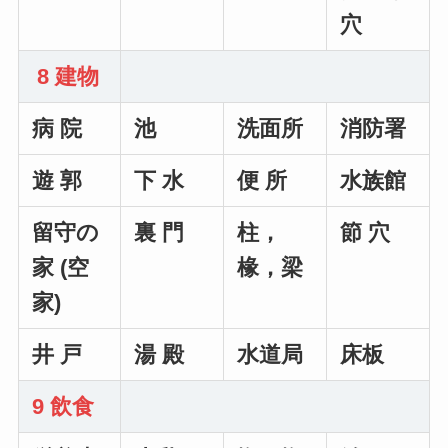
穴
8 建物
病 院
池
洗面所
消防署
遊 郭
下 水
便 所
水族館
留守の
裏 門
柱，
節 穴
家 (空
椽，梁
家)
井 戸
湯 殿
水道局
床板
9 飲食