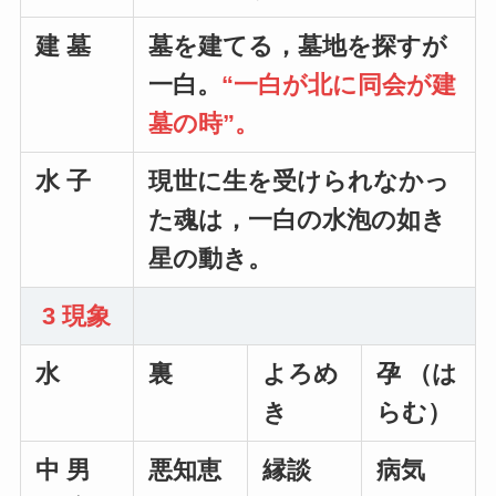
建 墓
墓を建てる，墓地を探すが
一白。
“一白が北に同会が建
墓の時”。
水 子
現世に生を受けられなかっ
た魂は，一白の水泡の如き
星の動き。
3 現象
水
裏
よろめ
孕 （は
き
らむ）
中 男
悪知恵
縁談
病気