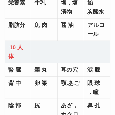
栄養素
牛乳
塩，塩
飴
漬物
炭酸水
脂肪分
魚 肉
醤 油
アルコ
ール
10 人
体
腎 臓
睾 丸
耳の穴
涙 腺
背 中
卵 巣
顎.あご
眼 球
，瞳
陰 部
尻
あざ，
鼻 孔
ホクロ