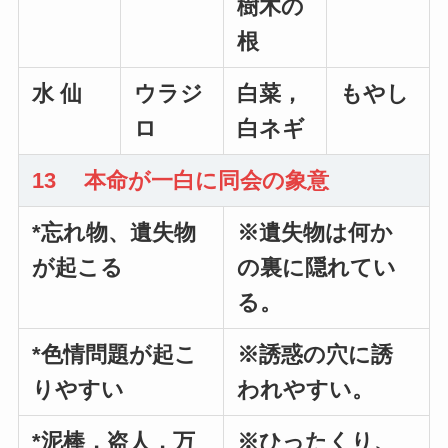
樹木の
根
水 仙
ウラジ
白菜，
もやし
ロ
白ネギ
13 本命が一白に同会の象意
*忘れ物、遺失物
※遺失物は何か
が起こる
の裏に隠れてい
る。
*色情問題が起こ
※誘惑の穴に誘
りやすい
われやすい。
*泥棒，盗人，万
※ひったくり、