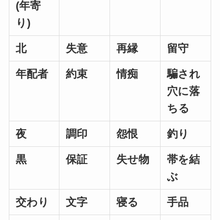
(年寄
り)
北
失意
再縁
留守
年配者
約束
情痴
騙され
穴に落
ちる
夜
調印
怨恨
釣り
黒
保証
失せ物
帯を結
ぶ
交わり
文字
寝る
手品