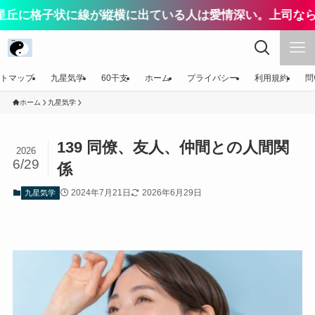
子状に線が縦横に出ている人は愛情深い。上司なら配慮が上
トマップ
九星気学
60干支
ホーム
プライバシー
利用規約
問
ホーム
九星気学
139 同僚、友人、仲間との人間関
2026
6/29
係
2024年7月21日
2026年6月29日
九星気学