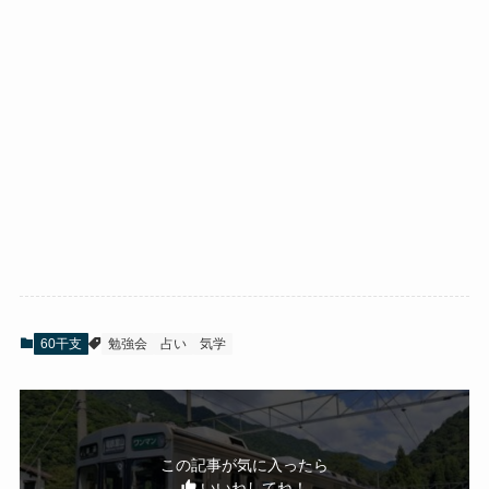
60干支
勉強会
占い
気学
この記事が気に入ったら
いいねしてね！