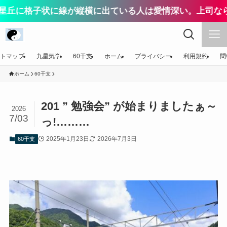
子状に線が縦横に出ている人は愛情深い。上司なら配慮が
トマップ
九星気学
60干支
ホーム
プライバシー
利用規約
問
ホーム
60干支
201 ” 勉強会” が始まりましたぁ～
2026
7/03
っ!………
2025年1月23日
2026年7月3日
60干支