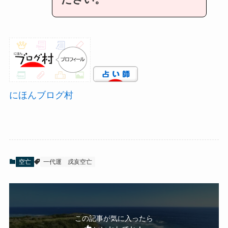
にほんブログ村
空亡
一代運
戌亥空亡
この記事が気に入ったら