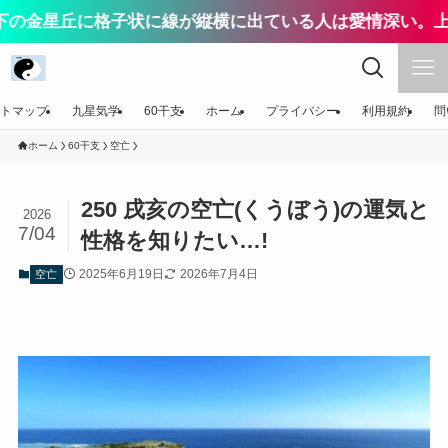
丘に格子状に線が縦横に出ている人は愛情深い。上司なら
トマップ
九星気学
60干支
ホーム
プライバシー
利用規約
問
ホーム
60干支
空亡
250 戌亥の空亡(くうぼう)の運気と
2026
7/04
性格を知りたい…!
2025年6月19日
2026年7月4日
空亡