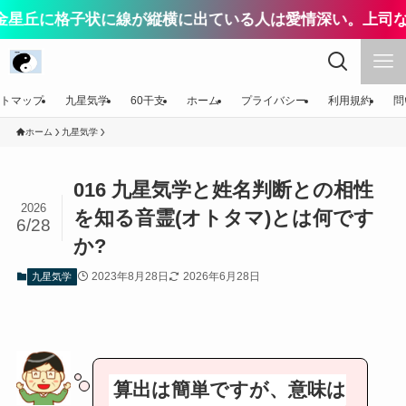
格子状に線が縦横に出ている人は愛情深い。上司なら配慮
トマップ
九星気学
60干支
ホーム
プライバシー
利用規約
問
ホーム
九星気学
016 九星気学と姓名判断との相性
2026
を知る音霊(オトタマ)とは何です
6/28
か?
2023年8月28日
2026年6月28日
九星気学
算出は簡単ですが、意味は