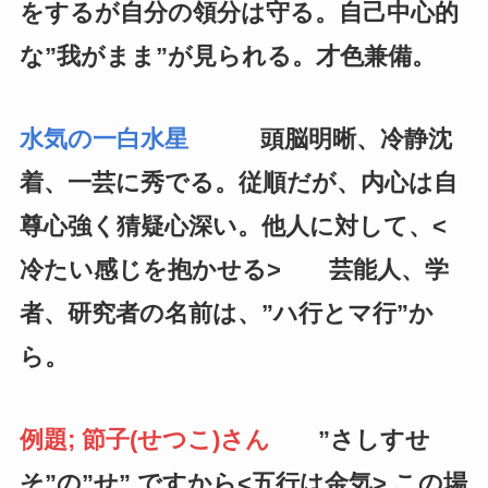
をするが自分の領分は守る。自己中心的
な”我がまま”が見られる。才色兼備。
水気の一白水星
頭脳明晰、冷静沈
着、一芸に秀でる。従順だが、内心は自
尊心強く猜疑心深い。他人に対して、<
冷たい感じを抱かせる> 芸能人、学
者、研究者の名前は、”ハ行とマ行”か
ら。
例題; 節子(せつこ)さん
”さしすせ
そ”の”せ” ですから<五行は金気> この場