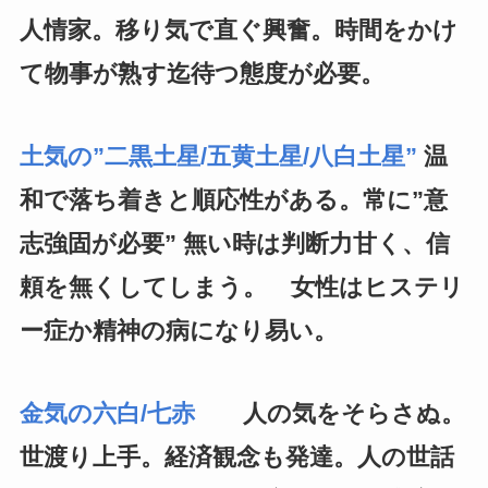
人情家。移り気で直ぐ興奮。時間をかけ
て物事が熟す迄待つ態度が必要。
土気の”二黒土星/五黄土星/八白土星”
温
和で落ち着きと順応性がある。常に”意
志強固が必要” 無い時は判断力甘く、信
頼を無くしてしまう。 女性はヒステリ
ー症か精神の病になり易い。
金気の六白/七赤
人の気をそらさぬ。
世渡り上手。経済観念も発達。人の世話