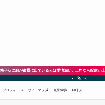
に出ている人は愛情深い。上司なら配慮が上手い、恋人なら思
プロフィール
サイトマップ
九星気学
60干支