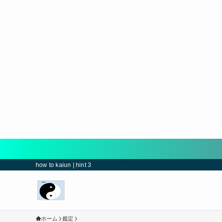
how to kaiun | hint 3
ホーム
鑑定