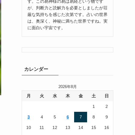
す。この易神様の易は易経という物です
が、判断力と読解力を必要としましたが荘
厳な気持ちを感じた次第です。占いの世界
は、奥深く、神秘に満ちた世界ですね。実
に面白い宇宙です。
カレンダー
2026年8月
月
火
水
木
金
土
日
1
2
3
4
5
6
7
8
9
10
11
12
13
14
15
16