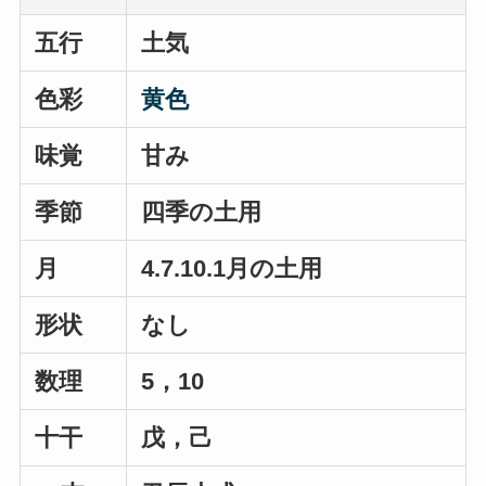
五行
土気
色彩
黄色
味覚
甘み
季節
四季の土用
月
4.7.10.1月の土用
形状
なし
数理
5，10
十干
戊，己