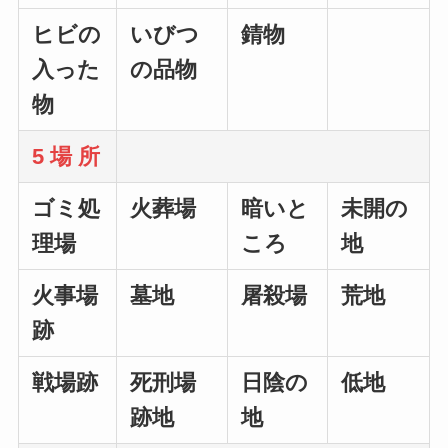
ヒビの
いびつ
錆物
入った
の品物
物
5 場 所
ゴミ処
火葬場
暗いと
未開の
理場
ころ
地
火事場
墓地
屠殺場
荒地
跡
戦場跡
死刑場
日陰の
低地
跡地
地