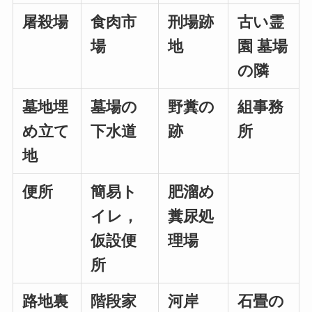
屠殺場
食肉市
刑場跡
古い霊
場
地
園 墓場
の隣
墓地埋
墓場の
野糞の
組事務
め立て
下水道
跡
所
地
便所
簡易ト
肥溜め
イレ，
糞尿処
仮設便
理場
所
路地裏
階段家
河岸
石畳の