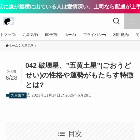
横に出ている人は愛情深い。上司なら配慮が上手い、恋人
トマップ
九星気学
60干支
ホーム
プライバシー
利用規約
問
ホーム
九星気学
042 破壊星、”五黄土星”(ごおうど
2026
せい)の性格や運勢がもたらす特徴
6/28
とは?
2023年11月14日
2026年6月28日
九星気学
目次