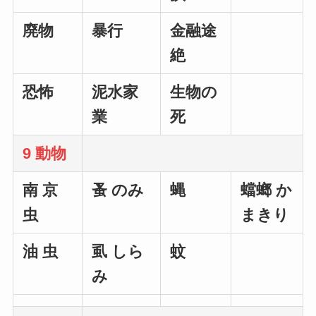
廃物
暴行
金融途
絶
恐怖
泥水家
生物の
業
死
9 動物
南 京
蚤 のみ
蝿
蟷螂 か
虫
まきり
油 虫
虱 しら
蚊
み