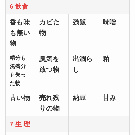
6 飲食
香も味
カビた
残飯
味噌
も無い
物
物
精分も
臭気を
出涸ら
粕
滋養分
放つ物
し
も失っ
た物
古い物
売れ残
納豆
甘み
りの物
7 生 理