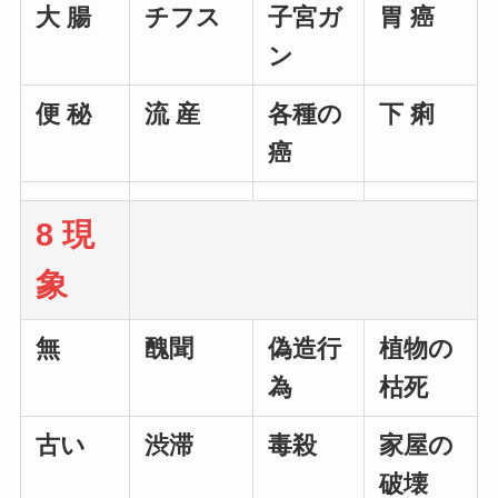
大 腸
チフス
子宮ガ
胃 癌
ン
便 秘
流 産
各種の
下 痢
癌
8 現
象
無
醜聞
偽造行
植物の
為
枯死
古い
渋滞
毒殺
家屋の
破壊