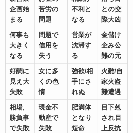
企画始
苦労の
不利と
との交
まる
問題
なる
際大凶
何事も
問題で
営業が
金儲け
大きく
信用を
沈滞す
企み公
なる
失う
る
難の元
好調に
女に多
強欲/相
火難/自
見え大
くの色
手にさ
家火盗
失敗
情
れぬ
難遭遇
相場,
現金不
肥満体
目下剋
勝負事
動産で
となり
され目
で失敗
失敗
短命
上反抗