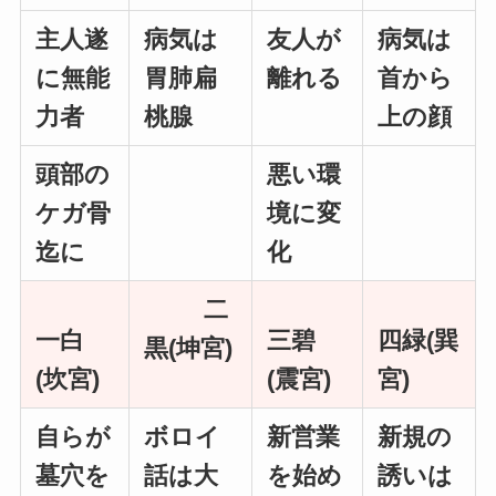
主人遂
病気は
友人が
病気は
に無能
胃肺扁
離れる
首から
力者
桃腺
上の顔
頭部の
悪い環
ケガ骨
境に変
迄に
化
二
一白
三碧
四緑(巽
黒(坤宮)
(坎宮)
(震宮)
宮)
自らが
ボロイ
新営業
新規の
墓穴を
話は大
を始め
誘いは