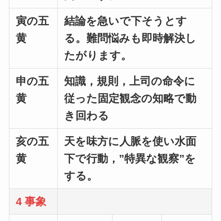
寅の五
結論を急いで下そうとす
黄
る。難問悩みも即時解決し
たがります。
申の五
知識，規則，上司の命令に
黄
従った固定観念の知略で動
き回わる
亥の五
天を味方に人脈を使い水面
黄
下で行動，”特異な観察”を
する。
4 事象