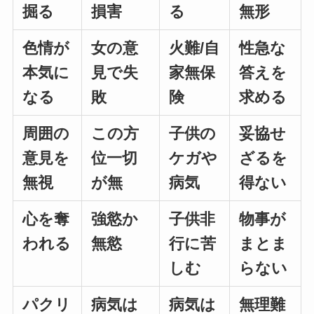
掘る
損害
る
無形
色情が
女の意
火難/自
性急な
本気に
見で失
家無保
答えを
なる
敗
険
求める
周囲の
この方
子供の
妥協せ
意見を
位一切
ケガや
ざるを
無視
が無
病気
得ない
心を奪
強慾か
子供非
物事が
われる
無慾
行に苦
まとま
しむ
らない
パクリ
病気は
病気は
無理難