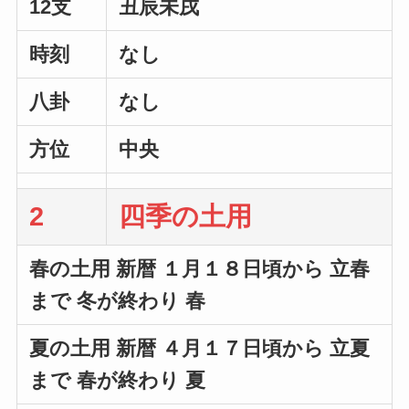
12支
丑辰未戌
時刻
なし
八卦
なし
方位
中央
2
四季の土用
春の土用 新暦 １月１８日頃から 立春
まで 冬が終わり 春
夏の土用 新暦 ４月１７日頃から 立夏
まで 春が終わり 夏