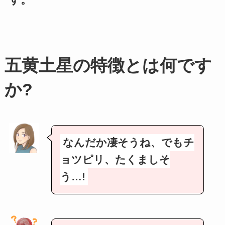
五黄土星の特徴とは何です
か?
なんだか凄そうね、でもチ
ョツピリ、たくましそ
う…!