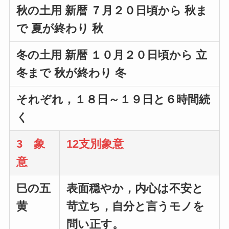
秋の土用 新暦 ７月２０日頃から 秋ま
で 夏が終わり 秋
冬の土用 新暦 １０月２０日頃から 立
冬まで 秋が終わり 冬
それぞれ，１８日～１９日と６時間続
く
3 象
12支別象意
意
巳の五
表面穏やか，内心は不安と
黄
苛立ち，自分と言うモノを
問い正す。