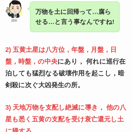
万物を土に回帰って…腐ら
せる…と言う事なんですね!
講師
2) 五黄土星は八方位，年盤，月盤，日
盤，時盤，の中央
にあり， 何れに巡行在
泊しても猛烈なる破壊作用を起こし，暗
剣殺に次ぐ大凶発生の所。
3) 天地万物を支配し絶滅に導き， 他の八
星も悉く五黄の支配を受け衰亡還元し土
に帰する。