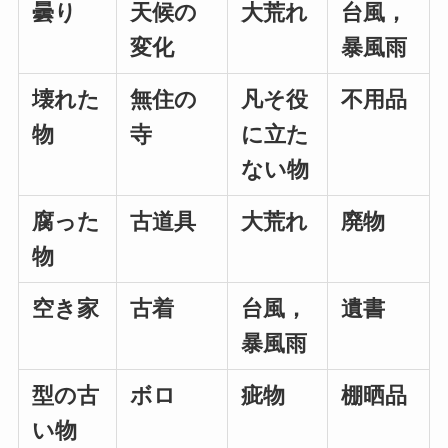
曇り
天候の
大荒れ
台風，
変化
暴風雨
壊れた
無住の
凡そ役
不用品
物
寺
に立た
ない物
腐った
古道具
大荒れ
廃物
物
空き家
古着
台風，
遺書
暴風雨
型の古
ボロ
疵物
棚晒品
い物