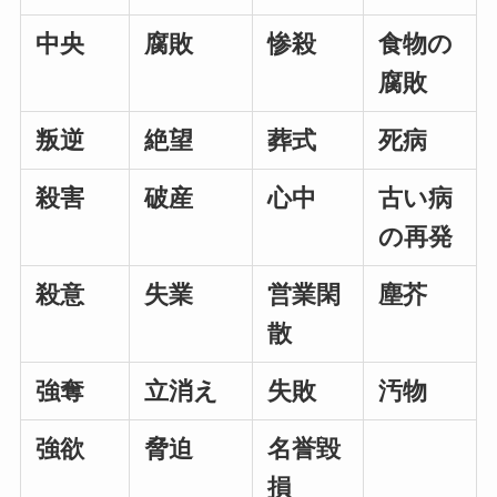
中央
腐敗
惨殺
食物の
腐敗
叛逆
絶望
葬式
死病
殺害
破産
心中
古い病
の再発
殺意
失業
営業閑
塵芥
散
強奪
立消え
失敗
汚物
強欲
脅迫
名誉毀
損