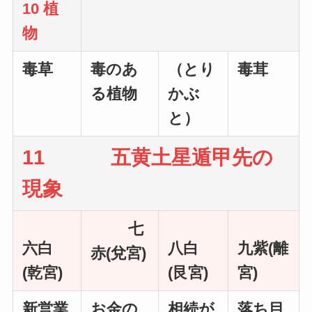
10 植
物
毒草
毒のあ
（とり
毒茸
る植物
かぶ
と）
11 五黄土星遁甲先の
現象
七
六白
八白
九紫(離
赤(兌宮)
(乾宮)
(艮宮)
宮)
新営業
お金の
相続が
落ち目