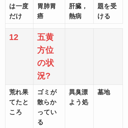
は一度
胃肺胃
肝臓，
題を受
だけ
癌
熱病
ける
12
五黄
方位
の状
況?
荒れ果
ゴミが
異臭漂
墓地
てたと
散らか
よう処
ころ
ってい
る