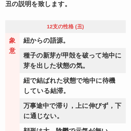
丑の説明を致します。
12支の性格 (丑)
象
紐からの語源。
意
種子の新芽が甲殻を破って地中に
芽を出した状態の気。
紐で結ばれた状態で地中に待機
している結滞。
万事途中で滞り，上に伸びず，下
に通じない。
顔形は大，陰鬱で元気が無い。