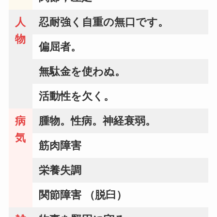
人
忍耐強く自重の無口です。
物
偏屈者。
無駄金を使わぬ。
活動性を欠く。
病
腫物。性病。神経衰弱。
気
筋肉障害
栄養失調
関節障害 （脱臼）