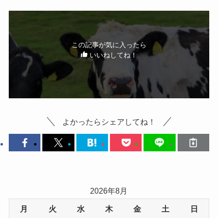
この記事が気に入ったら
いいねしてね！
よかったらシェアしてね！
2026年8月
月
火
水
木
金
土
日