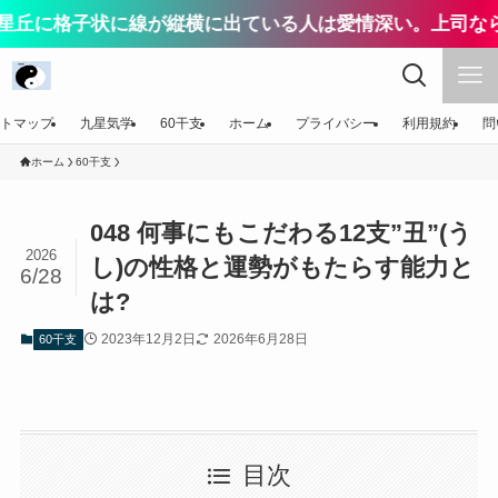
子状に線が縦横に出ている人は愛情深い。上司なら配慮が
トマップ
九星気学
60干支
ホーム
プライバシー
利用規約
問
ホーム
60干支
048 何事にもこだわる12支”丑”(う
2026
し)の性格と運勢がもたらす能力と
6/28
は?
2023年12月2日
2026年6月28日
60干支
目次