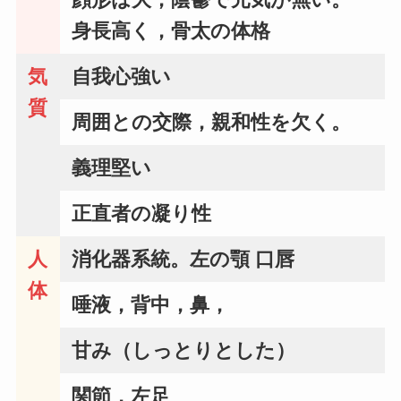
身長高く，骨太の体格
気
自我心強い
質
周囲との交際，親和性を欠く。
義理堅い
正直者の凝り性
人
消化器系統。左の顎 口唇
体
唾液，背中，鼻，
甘み（しっとりとした）
関節，左足