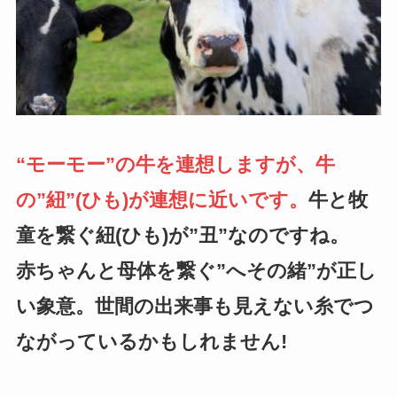
“モーモー”の牛を連想しますが、牛
の”紐”(ひも)が連想に近いです。
牛と牧
童を繋ぐ紐(ひも)が”丑”なのですね。
赤ちゃんと母体を繋ぐ”へその緒”が正し
い象意。世間の出来事も見えない糸でつ
ながっているかもしれません!