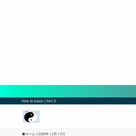
how to kaiun | hint 3
ホーム
2026年
2月
6日