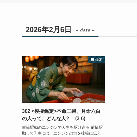
2026年2月6日
– date –
鑑定
302 <模擬鑑定>本命三碧、月命六白
の人って、どんな人? (3-6)
前輪駆動のエンジンで人生を駆け巡る 前輪駆
動って? 車には、エンジンの力を後輪に伝え