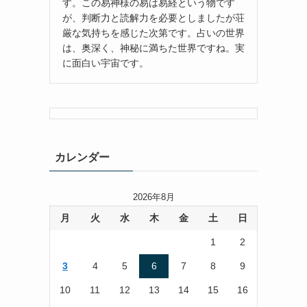
す。この易神様の易は易経という物です
が、判断力と読解力を必要としましたが荘
厳な気持ちを感じた次第です。占いの世界
は、奥深く、神秘に満ちた世界ですね。実
に面白い宇宙です。
カレンダー
2026年8月
月
火
水
木
金
土
日
1
2
3
4
5
6
7
8
9
10
11
12
13
14
15
16